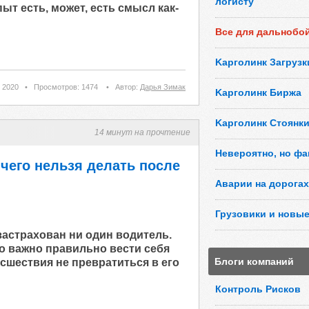
логисту
т есть, может, есть смысл как-
Все для дальнобо
Kарголинк Загрузк
 2020
•
Просмотров: 1474
•
Автор:
Дарья Зимак
Kарголинк Биржа
Kарголинк Стоянк
14 минут на прочтение
Невероятно, но фа
чего нельзя делать после
Аварии на дорогах
Грузовики и новые
астрахован ни один водитель.
о важно правильно вести себя
Блоги компаний
сшествия не превратиться в его
Контроль Рисков