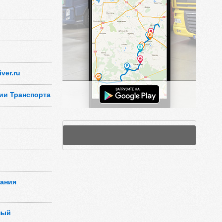
ver.ru
ии Транспорта
пания
ный