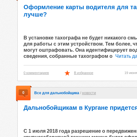
Оформление карты водителя для тах
лучше?
В установке тахографа не будет никакого смы
для работы с этим устройством. Тем более, ч
могут оштрафовать. Она идентифицирует вод
сведения, собранные тахографом о
Читать да
0 комментариев
В избранное
19 июня
0
Все для дальнобойщика
/
новости
Дальнобойщикам в Кургане придется
С 1 июля 2018 года разрешение о передвижен