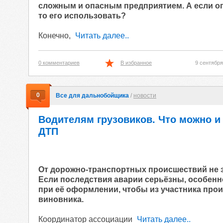
сложным и опасным предприятием. А если опы
то его использовать?
Конечно,
Читать далее..
0 комментариев
В избранное
9 сентября
0
Все для дальнобойщика
/
новости
Водителям грузовиков. Что можно и 
ДТП
От дорожно-транспортных происшествий не з
Если последствия аварии серьёзны, особенн
при её оформлении, чтобы из участника прои
виновника.
Координатор ассоциации
Читать далее..