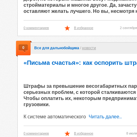
стройматериалы и многое другое. Да, зачаст
оставляют желать лучшего. Но вы, несмотря 
0 комментариев
В избранное
2 сентября
0
Все для дальнобойщика
/
новости
«Письма счастья»: как оспорить штр
Штрафы за превышение весогабаритных пара
серьезных проблем, с которой сталкиваются
Чтобы оплатить их, некоторым предпринима
грузовики.
К системе автоматического
Читать далее..
0 комментариев
В избранное
8 июля