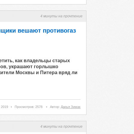
4 минуты на прочтение
щики вешают противогаз
етить, как владельцы старых
Зов, украшают горлышко
ители Москвы и Питера вряд ли
 2019
•
Просмотров: 2578
•
Автор:
Дарья Зимак
4 минуты на прочтение