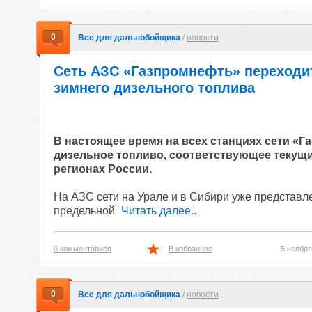
0
Все для дальнобойщика
/
новости
Сеть АЗС «Газпромнефть» переходи
зимнего дизельного топлива
В настоящее время на всех станциях сети «
дизельное топливо, соответствующее текущ
регионах России.
На АЗС сети на Урале и в Сибири уже представл
предельной
Читать далее..
0 комментариев
В избранное
5 ноября
0
Все для дальнобойщика
/
новости