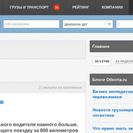
ГРУЗЫ И ТРАНСПОРТ
РЕЙТИНГ
КОМПАНИИ
96
диапазон дат
Главное
за сутки
за недел
Блоги Otborta.ru
21 минута на прочтение
Бизнес экспедитор
перевозчиков
ов
Новости грузопере
логистики
ьного водителя намного больше,
Что нужно знать э
ющего поездку за 800 километров