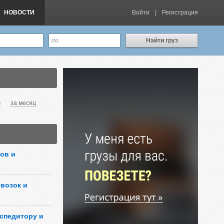
НОВОСТИ
Войти
|
Регистрация
Найти груз
ю
за месяц
ов и
возок и
кспедитору и