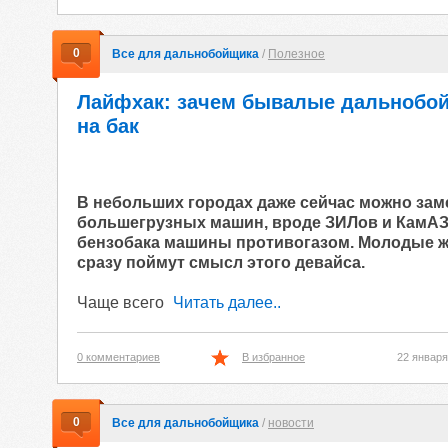
0
Все для дальнобойщика
/
Полезное
Лайфхак: зачем бывалые дальнобой
на бак
В небольших городах даже сейчас можно зам
большегрузных машин, вроде ЗИЛов и КамА
бензобака машины противогазом. Молодые ж
сразу поймут смысл этого девайса.
Чаще всего
Читать далее..
0 комментариев
В избранное
22 января
0
Все для дальнобойщика
/
новости