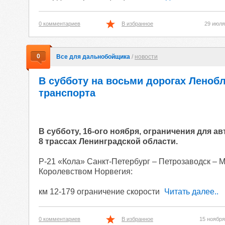
0 комментариев
В избранное
29 июля
0
Все для дальнобойщика
/
новости
В субботу на восьми дорогах Леноб
транспорта
В субботу, 16-ого ноября, ограничения для 
8 трассах Ленинградской области.
Р-21 «Кола» Санкт-Петербург – Петрозаводск – М
Королевством Норвегия:
км 12-179 ограничение скорости
Читать далее..
0 комментариев
В избранное
15 ноября