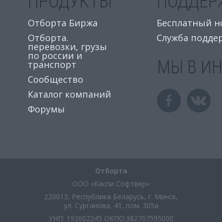
ПРОДУКТЫ
ПОДДЕР
Отборта Биржа
Бесплатный ном
Отборта.
Служба подде
перевозки, грузы
по россии и
МЫ В И
транспорт
Сообщество
Каталог компаний
Форумы
Отборта
ООО «Каспи Софтвер»
220013, Республика Беларусь, г. Минск,
ул. Сурганова, 41, пом. 305а
УНП: 192602245 ОКПО:382707595000