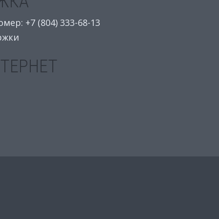
ЖКА
ер: +7 (804) 333-68-13
ржки
НТЕРНЕТ