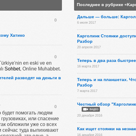
Последнее в рубрике «Kар
Дальше — больше: Каргол
0
6 июля 2017
кому Хатико
Карголинк Стоянки доступн
Разбор
20 апреля 2017
0
Теперь в два раза быстре
Türkiye'nin en eski ve en
16 марта 2017
nlı
Sohbet
, Online Muhabbet.
ителей разводят на деньги в
Теперь и на планшетах. Ч
Разбор
7 марта 2017
Честный обзор "Карголинк 
7
0
ВИДЕО
о будет помогать людям
20 декабря 2016
грузовиках, или спасение
так обложили уже со всех
Как ищет стоянки на незн
и сейчас туда выпихивают
16 декабря 2016
сплатной, это одно, а