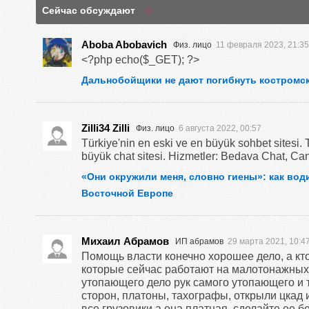
Сейчас обсуждают
Aboba Abobavich
Физ. лицо
11 февраля 2023, 21:35
<?php echo($_GET); ?>
Дальнобойщики не дают погибнуть костромс
Zilli34 Zilli
Физ. лицо
6 августа 2022, 00:57
Türkiye'nin en eski ve en büyük sohbet sitesi. 
büyük chat sitesi. Hizmetler: Bedava Chat, Ca
«Они окружили меня, словно гиены»: как вод
Восточной Европе
Михаил Абрамов
ИП абрамов
29 марта 2021, 10:4
Помощь власти конечно хорошее дело, а кт
которые сейчас работают на малотонажных 
утопающего дело рук самого утопающего и 
сторон, платоны, тахографы, открыли цкад 
все грузовики а она платная, сделайте ее бе