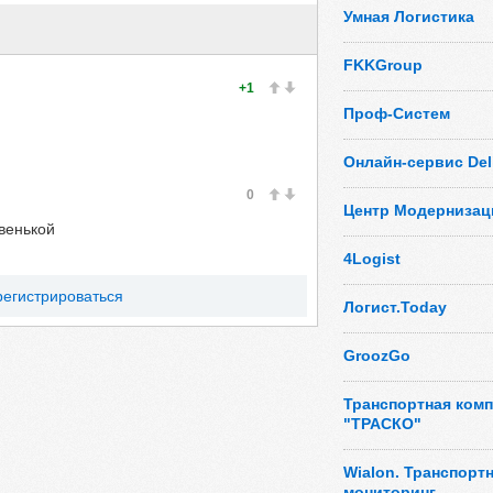
Умная Логистика
FKKGroup
+1
Проф-Систем
Онлайн-сервис Deli
0
Центр Модернизац
венькой
4Logist
регистрироваться
Логист.Today
GroozGo
Транспортная ком
"ТРАСКО"
Wialon. Транспорт
мониторинг