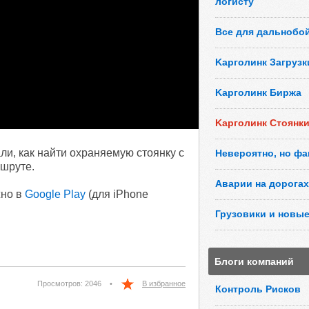
логисту
Все для дальнобо
Kарголинк Загрузк
Kарголинк Биржа
Kарголинк Стоянк
ли, как найти охраняемую стоянку с
Невероятно, но фа
шруте.
Аварии на дорогах
жно в
Google Play
(для iPhone
Грузовики и новые
Блоги компаний
Просмотров: 2046
•
В избранное
Контроль Рисков