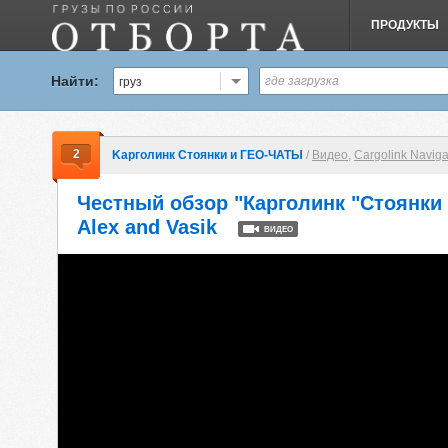
ПРОДУКТЫ
Найти:
груз
2
Kарголинк Стоянки и ГЕО-ЧАТЫ
/
Видео
,
Cargolink Naviga
Честный обзор "Карголинк "Стоянки
Alex and Vasik
ВИДЕО