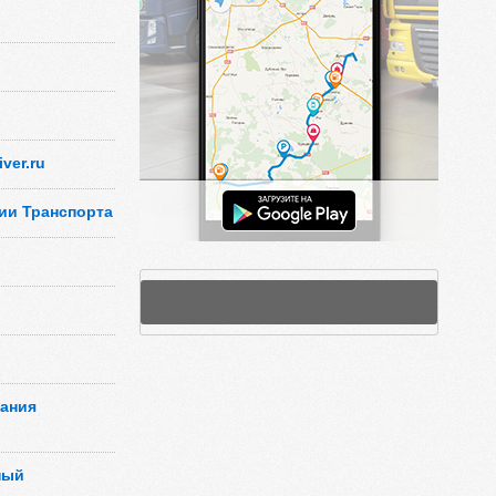
ver.ru
ии Транспорта
пания
ный