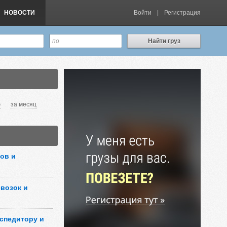
НОВОСТИ
Войти
|
Регистрация
Найти груз
ю
за месяц
ов и
возок и
кспедитору и