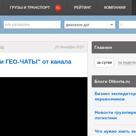
ГРУЗЫ И ТРАНСПОРТ
РЕЙТИНГ
КОМПАНИИ
91
диапазон дат
tor
20 декабря 2016
Главное
 и ГЕО-ЧАТЫ" от канала
за сутки
за недел
Блоги Otborta.ru
Бизнес экспедитор
перевозчиков
Новости грузопере
логистики
Что нужно знать э