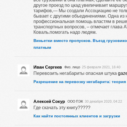
другое проезд по цкад увеличивает маршрут
тарифов,— Мы создали Ассоциацию не тольк
бывает с другими объединениями. Одна из 
профессиональная помощь властям в реш
транспортных вопросов, – отмечает глава 
Коваль.помогать надо людям.
Виньетки вместо пропусков. Въезд грузовико
платным
Иван Сергеев
Физ. лицо
25 февраля 2021, 16:40
Перевозить негабариты опасная штука
gaze
Разрешение на перевозку негабарита: теория
Алексей Сокур
ООО ПЭК
30 декабря 2020, 04:22
Где скачать эту книгу?????
Как найти постоянных клиентов и загрузки