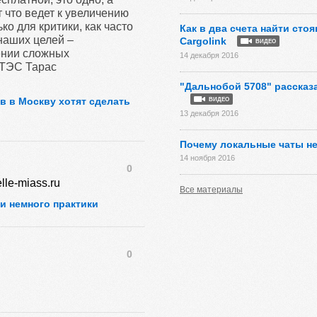
 что ведет к увеличению
о для критики, как часто
Как в два счета найти сто
наших целей –
Cargolink
ВИДЕО
ении сложных
14 декабря 2016
АТЭС Тарас
"Дальнобой 5708" рассказ
в в Москву хотят сделать
ВИДЕО
13 декабря 2016
Почему локальные чаты не
14 ноября 2016
0
lle-miass.ru
Все материалы
 и немного практики
0