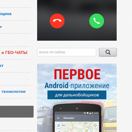
йщика
и
и и ГЕО-ЧАТЫ
кт
 технологии