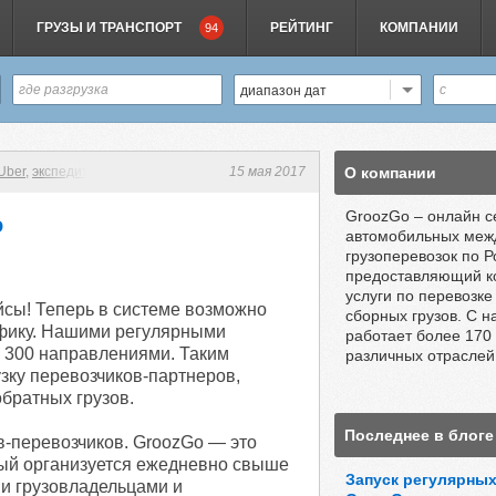
ГРУЗЫ И ТРАНСПОРТ
РЕЙТИНГ
КОМПАНИИ
94
диапазон дат
Uber
,
экспедитор
,
перевозчики
,
сервис
15 мая 2017
,
экспедиция
,
Новости грузоперевозок
О компании
GroozGo – онлайн с
o
автомобильных меж
грузоперевозок по Р
предоставляющий к
услуги по перевозке
йсы! Теперь в системе возможно
сборных грузов. С н
рафику. Нашими регулярными
работает более 170
е 300 направлениями. Таким
различных отраслей
узку перевозчиков-партнеров,
братных грузов.
Последнее в блоге
-перевозчиков. GroozGo — это
рый организуется ежедневно свыше
Запуск регулярных
ми грузовладельцами и