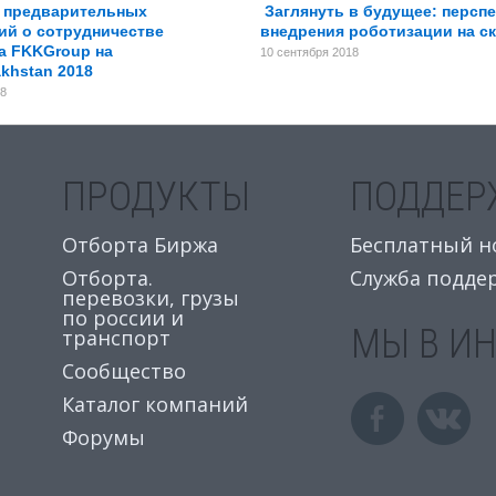
0 предварительных
Заглянуть в будущее: персп
ий о сотрудничестве
внедрения роботизации на с
а FKKGroup на
10 сентября 2018
khstan 2018
18
ПРОДУКТЫ
ПОДДЕР
Отборта Биржа
Бесплатный ном
Отборта.
Служба подде
перевозки, грузы
по россии и
МЫ В И
транспорт
Сообщество
Каталог компаний
Форумы