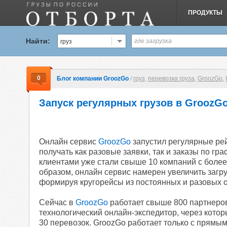
ПРОДУКТЫ
Найти:
груз
0
Блог компании GroozGo
/
груз
,
перевозка груза
,
GroozGo
,
Запуск регулярных грузов в GroozG
Онлайн сервис
GroozGo
запустил регулярные ре
получать как разовые заявки, так и заказы по г
клиентами уже стали свыше 10 компаний с боле
образом, онлайн сервис намерен
увеличить загр
формируя кругорейсы из постоянных и разовых о
Сейчас в
GroozGo
работает свыше 800 партнеров
технологический онлайн-экспедитор, через кото
30 перевозок. GroozGo работает только с прямы