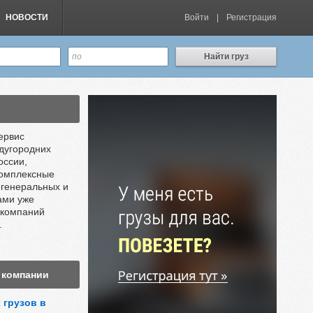
НОВОСТИ
Войти
|
Регистрация
Найти груз
ервис
дугородних
оссии,
омплексные
 генеральных и
ами уже
 компаний
.
 компании
 грузов в