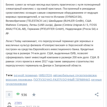
Бизнес сумел за четыре месяца выстроить практически с нуля полноценный
элеваторный комплекс с грузовой пристанью. Построенный в рекордные
сроки комплекс оснащен самым современным оборудованием от ведущих
мировых производителей, в частности Испании (SYMAGA SA),
Великобритании (TELESTACK Ltd.) Швейцарии (BUHLER GmBh), США
Mathews Company, Литвы (UAB Liucija), Дании (Cimbria Unigrain A / S, FOSS
ANALYTICAL AB), Германии (PFEUFFER GmbH), Нидерландов (Precia SA) и
др.
Логист.Today напоминает, что перегрузочный терминал для зерновых и
масличных культур филиала «Голопристанская» в Херсонской области
построен на средства Европейского инвестиционного банка. Кредитные
средства в размере 74 млн долл. США, выделенные ЕИБ, позволят
сформировать пакет инвестиций компании в размере 200 млн долл. США. В
рамках этого проекта в июне 2017 года также завершено строительство
перегрузочного терминала на Днепре в Запорожской области.
Теги:
речной терминал
,
НИБУЛОН
,
автомобильные грузоперевозки
,
морские перевозки
,
ПОГРУЗОЧНО-РАЗГРУЗОЧНЫЙ ТЕРМИНАЛ
,
речные
грузоперевозки
0
936
27205
14 июля 2017, 13:16