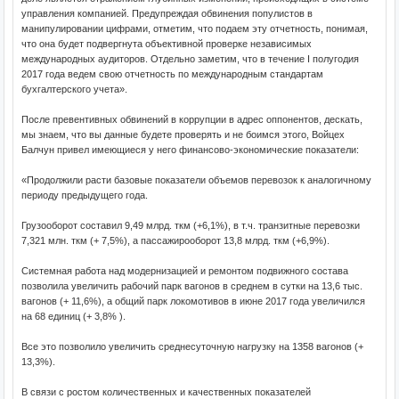
управления компанией. Предупреждая обвинения популистов в
манипулировании цифрами, отметим, что подаем эту отчетность, понимая,
что она будет подвергнута объективной проверке независимых
международных аудиторов. Отдельно заметим, что в течение I полугодия
2017 года ведем свою отчетность по международным стандартам
бухгалтерского учета».
После превентивных обвинений в коррупции в адрес оппонентов, дескать,
мы знаем, что вы данные будете проверять и не боимся этого, Войцех
Балчун привел имеющиеся у него финансово-экономические показатели:
«Продолжили расти базовые показатели объемов перевозок к аналогичному
периоду предыдущего года.
Грузооборот составил 9,49 млрд. ткм (+6,1%), в т.ч. транзитные перевозки
7,321 млн. ткм (+ 7,5%), а пассажирооборот 13,8 млрд. ткм (+6,9%).
Системная работа над модернизацией и ремонтом подвижного состава
позволила увеличить рабочий парк вагонов в среднем в сутки на 13,6 тыс.
вагонов (+ 11,6%), а общий парк локомотивов в июне 2017 года увеличился
на 68 единиц (+ 3,8% ).
Все это позволило увеличить среднесуточную нагрузку на 1358 вагонов (+
13,3%).
В связи с ростом количественных и качественных показателей