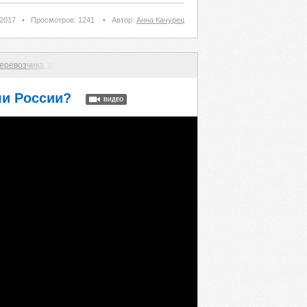
 2017
•
Просмотров: 1241
•
Автор:
Анна Качурец
перевозчика
,
видео
ли России?
ВИДЕО