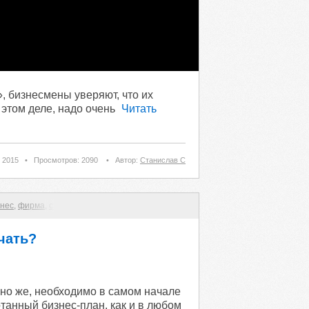
 бизнесмены уверяют, что их
а этом деле, надо очень
Читать
 2015
•
Просмотров: 2090
•
Автор:
Станислав С
нес
,
фирма
,
стартап
чать?
но же, необходимо в самом начале
анный бизнес-план, как и в любом