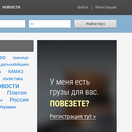
НОВОСТИ
Войти
|
Регистрация
Найти груз
ео
граница
дальнобойщики
КАМАЗ
н
логистика
овости
Платон
Россия
ты
Украина