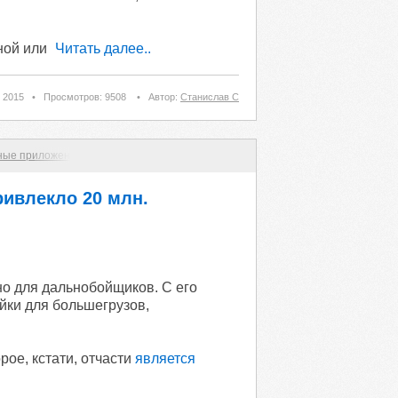
ной или
Читать далее..
 2015
•
Просмотров: 9508
•
Автор:
Станислав С
ные приложения
ивлекло 20 млн.
о для дальнобойщиков. С его
йки для большегрузов,
ое, кстати, отчасти
является