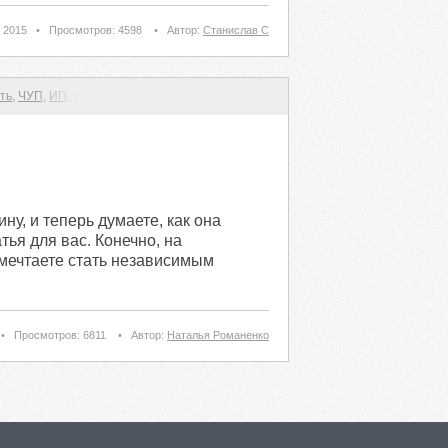
 2015
•
Просмотров: 4598
•
Автор:
Станислав С
ть
,
ЧУП
,
ИП
,
лицензия на грузоперевозки
,
стартап
,
начало бизнесача
у, и теперь думаете, как она
тья для вас. Конечно, на
 мечтаете стать независимым
•
Просмотров: 6811
•
Автор:
Наталья Романенко