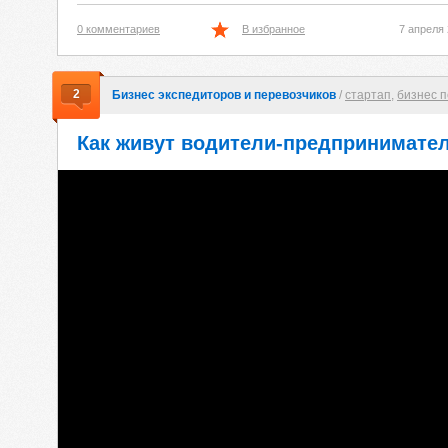
0 комментариев
В избранное
7 апреля
2
Бизнес экспедиторов и перевозчиков
/
стартап
,
бизнес 
Как живут водители-предпринимате