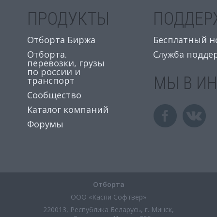
ПРОДУКТЫ
ПОДДЕР
Отборта Биржа
Бесплатный ном
Отборта.
Служба подде
перевозки, грузы
по россии и
МЫ В И
транспорт
Сообщество
Каталог компаний
Форумы
Отборта
ООО «Каспи Софтвер»
220013, Республика Беларусь, г. Минск,