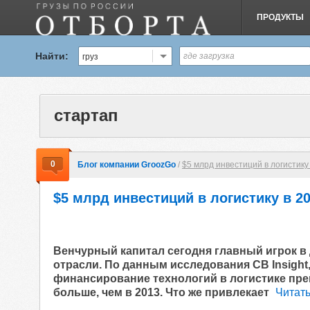
ПРОДУКТЫ
Найти:
груз
стартап
0
Блог компании GroozGo
/
$5 млрд инвестиций в логистику
$5 млрд инвестиций в логистику в 2
Венчурный капитал сегодня главный игрок в
отрасли. По данным исследования CB Insight,
финансирование технологий в логистике прев
больше, чем в 2013. Что же привлекает
Читать