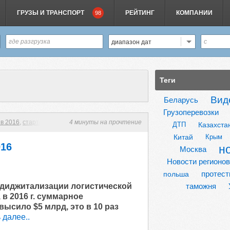
ГРУЗЫ И ТРАНСПОРТ
РЕЙТИНГ
КОМПАНИИ
98
диапазон дат
Теги
Вид
Беларусь
Грузоперевозки
 в 2016
,
стартап
,
логистика
4 минуты на прочтение
,
новости
,
технологии будущего
,
технологии
ДТП
Казахста
Китай
Крым
016
н
Москва
Новости регионов
протес
польша
 диджитализации логистической
таможня
 в 2016 г. суммарное
ысило $5 млрд, это в 10 раз
 далее..