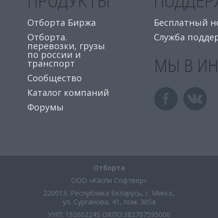
ПРОДУКТЫ
ПОДДЕР
Отборта Биржа
Бесплатный ном
Отборта.
Служба подде
перевозки, грузы
по россии и
МЫ В И
транспорт
Сообщество
Каталог компаний
Форумы
Отборта
ООО «Каспи Софтвер»
220013, Республика Беларусь, г. Минск,
ул. Сурганова, 41, пом. 305а
УНП: 192602245 ОКПО:382707595000