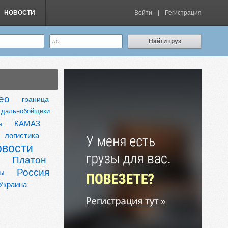
НОВОСТИ
Войти
|
Регистрация
Найти груз
ео
граница
дальнобойщики
КАМАЗ
н
логистика
овости
Платон
Россия
ты
Украина