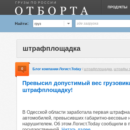
ПРОДУКТЫ
Найти:
груз
штрафплощадка
0
Блог компании Логист.Today
/
штрафплощадка
,
штрафы з
Превысил допустимый вес грузовик
штрафплощадку!
В Одесской области заработала первая штрафна
автомобилей, превысивших габаритно-весовые 
нарушителем. Об этом Логист.Today сообщили в 
государственной
Читать далее..