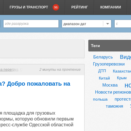
ГРУЗЫ И ТРАНСПОРТ
РЕЙТИНГ
КОМПАНИИ
96
диапазон дат
Теги
Вид
Беларусь
Грузоперевозки
а перегруз
,
Одесса
,
перегруженный зерновоз
2 минуты на прочтение
ДТП
Казахста
Китай
Крым
а? Добро пожаловать на
н
Москва
Новости регионов
протес
польша
таможня
я площадка для грузовых
нормы, которую обновили первым
пресс-службе Одесской областной