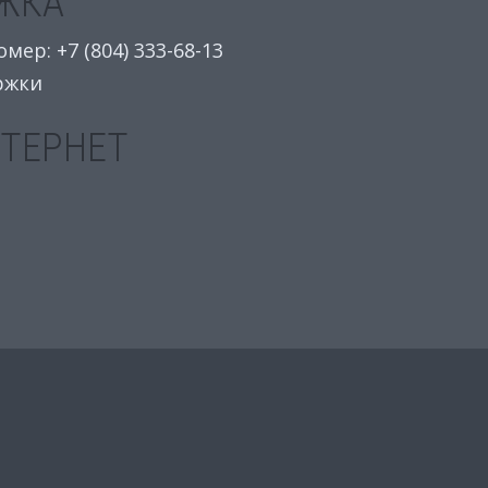
ЖКА
ер: +7 (804) 333-68-13
ржки
НТЕРНЕТ